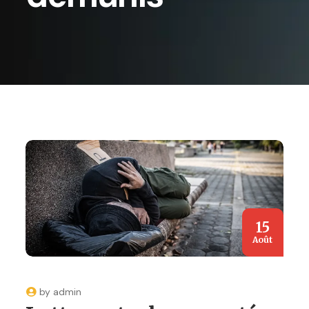
15
Août
by
admin