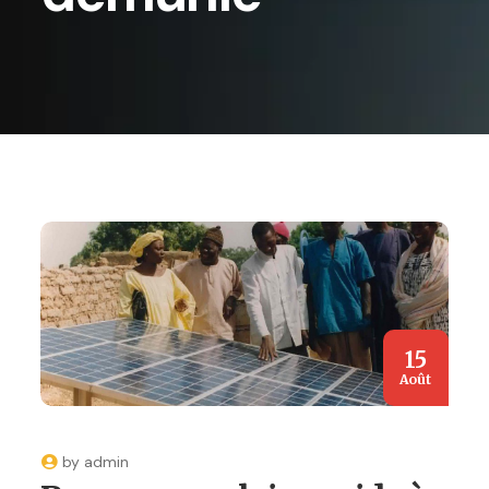
15
Août
by
admin