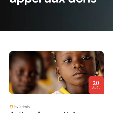
20
Août
by
admin