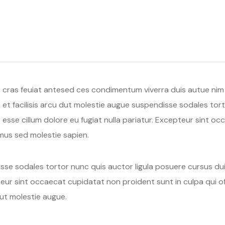
t cras feuiat antesed ces condimentum viverra duis autue nim 
et facilisis arcu dut molestie augue suspendisse sodales tort
it esse cillum dolore eu fugiat nulla pariatur. Excepteur sint 
amus sed molestie sapien.
isse sodales tortor nunc quis auctor ligula posuere cursus dui
epteur sint occaecat cupidatat non proident sunt in culpa qui o
uut molestie augue.