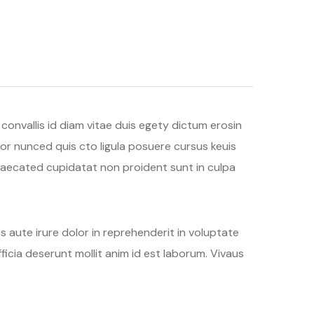
convallis id diam vitae duis egety dictum erosin
or nunced quis cto ligula posuere cursus keuis
occaecated cupidatat non proident sunt in culpa
s aute irure dolor in reprehenderit in voluptate
fficia deserunt mollit anim id est laborum. Vivaus