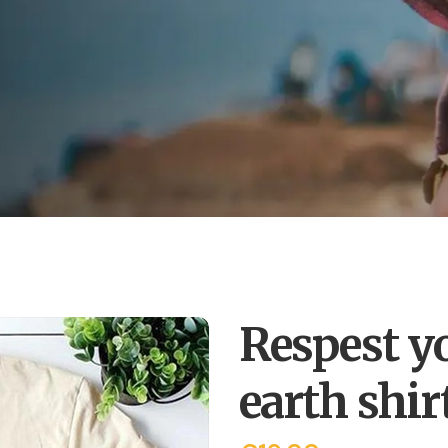
Respest y
earth shir