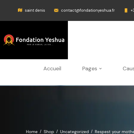
saint denis
contact@fondationyeshua.fr
+
Accueil
Pages
Cau
Home
Shop
Uncategorized
Respest your mother