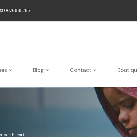
33 0676645265
ses
Blog
Contact
Boutiq
 earth shirt