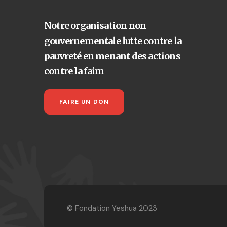
Notre organisation non
gouvernementale lutte contre la
pauvreté en menant des actions
contre la faim
FAIRE UN DON
© Fondation Yeshua 2023