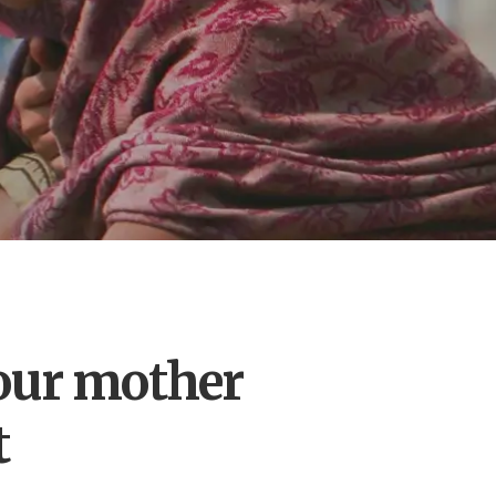
our mother
t