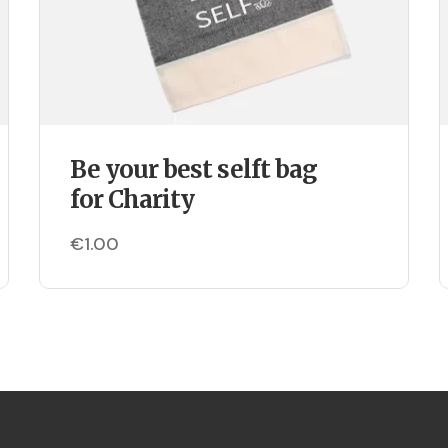
Be your best selft bag
for Charity
€
1.00